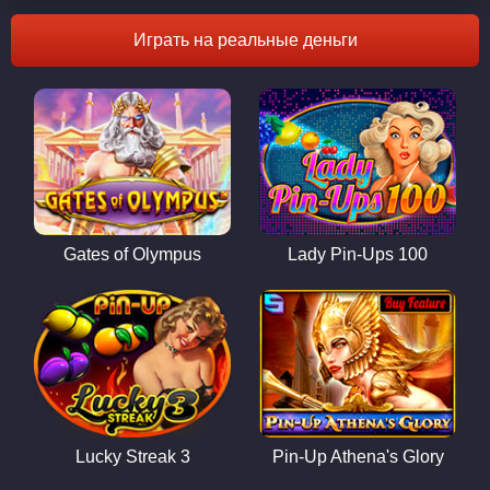
Играть на реальные деньги
Gates of Olympus
Lady Pin-Ups 100
Lucky Streak 3
Pin-Up Athena's Glory