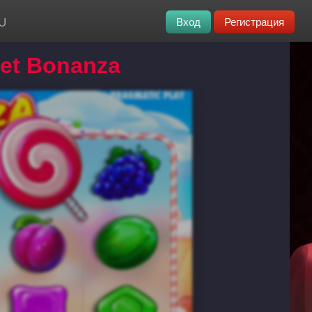
U
Вход
Регистрация
et Bonanza