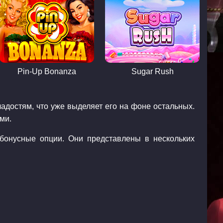
Pin-Up Bonanza
Sugar Rush
ладостям, что уже выделяет его на фоне остальных.
ми.
бонусные опции. Они представлены в нескольких