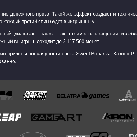
ие денежного приза. Такой же эффект создают и техничес
то каждый третий спин будет выигрышным.
нный диапазон ставок. Так, стоимость вращения колебл
жный выигрыш доходит до 2 117 500 монет.
и причины популярности слота Sweet Bonanza. Казино Pi
ованно.