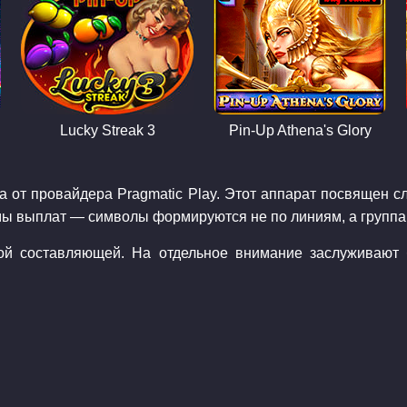
Lucky Streak 3
Pin-Up Athena's Glory
 от провайдера Pragmatic Play. Этот аппарат посвящен с
емы выплат — символы формируются не по линиям, а группа
ной составляющей. На отдельное внимание заслуживают 