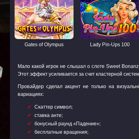
Gates of Olympus
Lady Pin-Ups 100
Мало какой игрок не слышал о слоте Sweet Bonanza
Этот эффект усиливается за счет кластерной сист
Провайдер сделал акцент не только на визуаль
вариациях:
Скаттер символ;
ставка анте;
бонусный раунд «Падение»;
бесплатные вращения;