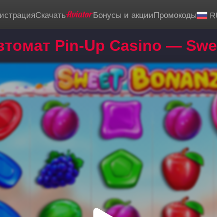
гистрация
Скачать
Бонусы и акции
Промокоды
R
втомат Pin-Up Casino — Swe